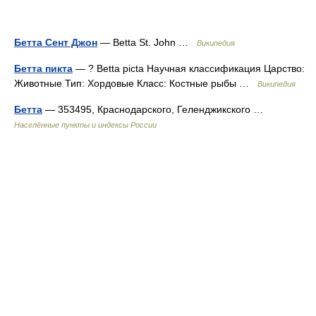
Бетта Сент Джон
— Betta St. John …
Википедия
Бетта пикта
— ? Betta picta Научная классификация Царство:
Животные Тип: Хордовые Класс: Костные рыбы …
Википедия
Бетта
— 353495, Краснодарского, Геленджикского …
Населённые пункты и индексы России