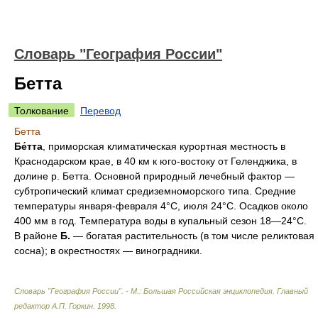
Словарь "География России"
Бетта
Толкование
Перевод
Бетта
Бе́тта
, приморская климатическая курортная местность в
Краснодарском крае, в 40 км к юго-востоку от Геленджика, в
долине р. Бетта. Основной природный лечебный фактор —
субтропический климат средиземноморского типа. Средние
температуры января-февраля 4°С, июля 24°С. Осадков около
400 мм в год. Температура воды в купальный сезон 18—24°С.
В районе
Б.
— богатая растительность (в том числе реликтовая
сосна); в окрестностях — виноградники.
Словарь "География России". - М.: Большая Российская энциклопедия
.
Главный
редактор А.П. Горкин
.
1998
.